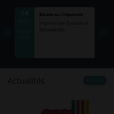
14
1
Balade au Crépuscule
AOÛT
AO
r
organisé par Evasion et
Découvertes
18:30 à
08:3
21:00
12:
Actualités
Voir tout