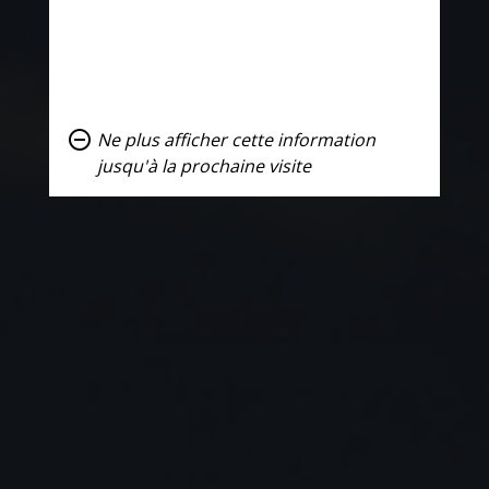
remove_circle_outline
Ne plus afficher cette information
jusqu'à la prochaine visite