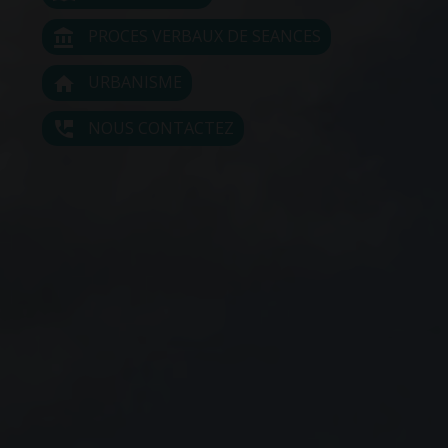
PROCES VERBAUX DE SEANCES
account_balance
URBANISME
home
NOUS CONTACTEZ
perm_phone_msg