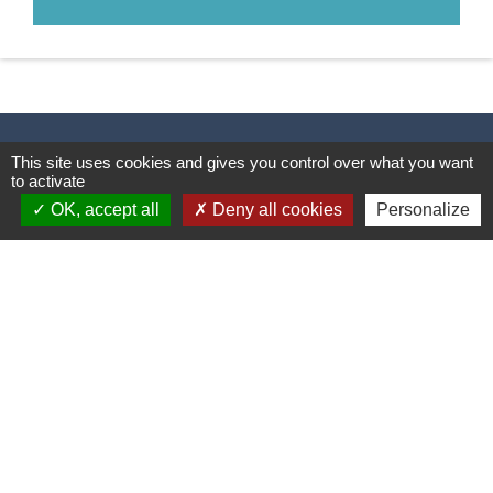
This site uses cookies and gives you control over what you want
to activate
Contacts & Horaires
OK, accept all
Deny all cookies
Personalize
Commune d'Azé
37 Place Claude Guichard
71260 Azé - FRANCE
+33 3 85 33 33 23
Contact par formulaire
Liens