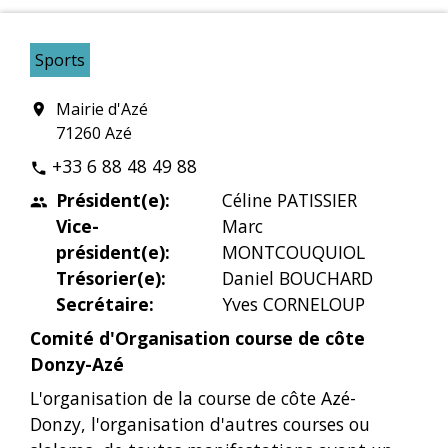
Sports
Mairie d'Azé
location_on
71260 Azé
+33 6 88 48 49 88
phone
Président(e):
Céline PATISSIER
people
Vice-
Marc
président(e):
MONTCOUQUIOL
Trésorier(e):
Daniel BOUCHARD
Secrétaire:
Yves CORNELOUP
Comité d'Organisation course de côte
Donzy-Azé
L'organisation de la course de côte Azé-
Donzy, l'organisation d'autres courses ou