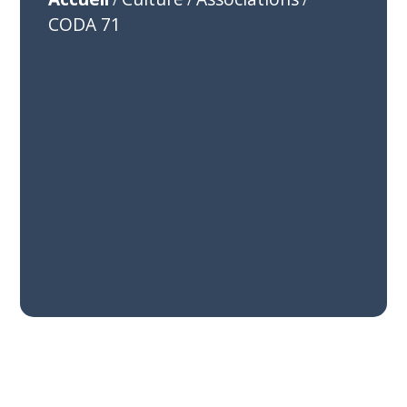
/
/
/
CODA 71