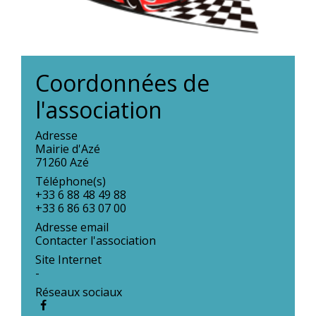
Coordonnées de
l'association
Adresse
Mairie d'Azé
71260 Azé
Téléphone(s)
+33 6 88 48 49 88
+33 6 86 63 07 00
Adresse email
Contacter l'association
Site Internet
-
Réseaux sociaux