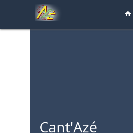
home
Cant'Azé