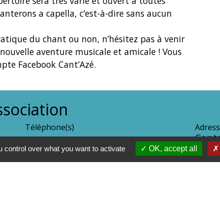
ertoire sera très varié et ouvert à toutes
anterons a capella, c’est-à-dire sans aucun
pratique du chant ou non, n’hésitez pas à venir
 nouvelle aventure musicale et amicale ! Vous
mpte Facebook Cant’Azé.
sociation
Téléphone(s)
Adress
-
Conta
 control over what you want to activate
OK, accept all
Réseaux sociaux