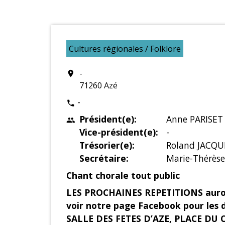
Cultures régionales / Folklore
-
location_on
71260 Azé
-
phone
Président(e):
Anne PARISET
people
Vice-président(e):
-
Trésorier(e):
Roland JACQU
Secrétaire:
Marie-Thérès
Chant chorale tout public
LES PROCHAINES REPETITIONS auront
voir notre page Facebook pour les d
SALLE DES FETES D’AZE, PLACE DU CE