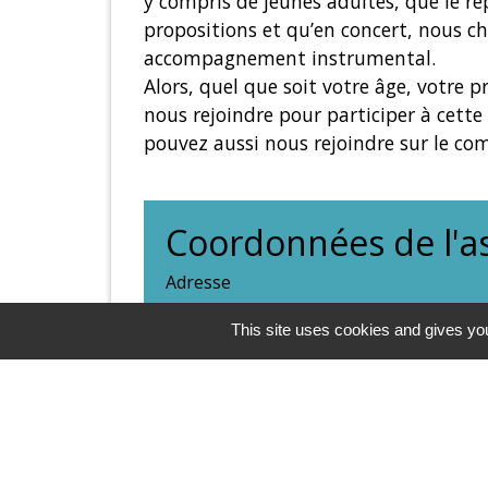
y compris de jeunes adultes, que le rép
propositions et qu’en concert, nous ch
accompagnement instrumental.
Alors, quel que soit votre âge, votre 
nous rejoindre pour participer à cette
pouvez aussi nous rejoindre sur le co
Coordonnées de l'as
Adresse
-
71260 Azé
This site uses cookies and gives you
Site Internet
-