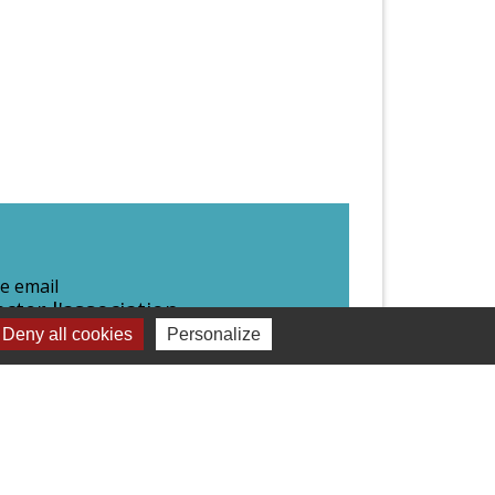
e email
cter l'association
Deny all cookies
Personalize