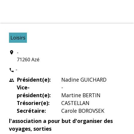
Loisirs
-
location_on
71260 Azé
-
phone
Président(e):
Nadine GUICHARD
people
Vice-
-
président(e):
Martine BERTIN
Trésorier(e):
CASTELLAN
Secrétaire:
Carole BOROVSEK
l'association a pour but d'organiser des
voyages, sorties