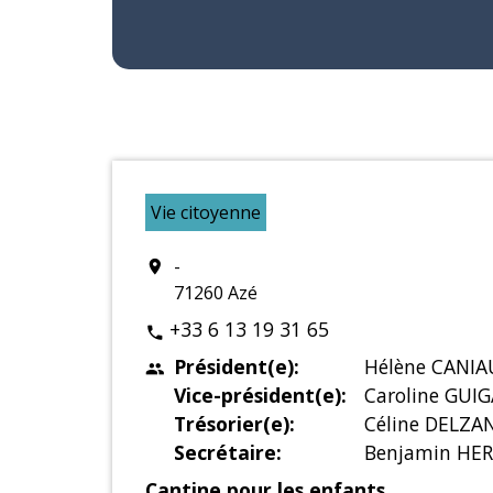
Vie citoyenne
-
location_on
71260 Azé
+33 6 13 19 31 65
phone
Président(e):
Hélène CANIA
people
Vice-président(e):
Caroline GUI
Trésorier(e):
Céline DELZAN
Secrétaire:
Benjamin HER
Cantine pour les enfants