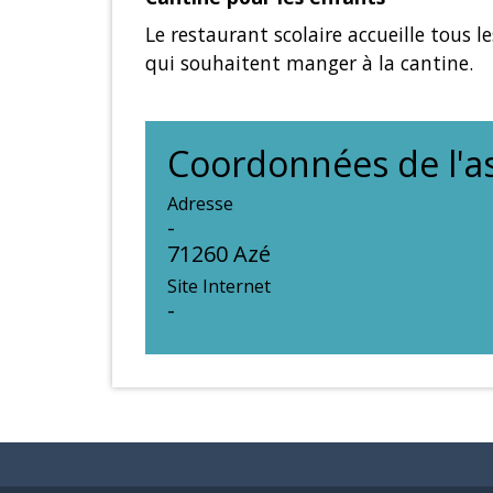
Le restaurant scolaire accueille tous 
qui souhaitent manger à la cantine.
Coordonnées de l'as
Adresse
-
71260 Azé
Site Internet
-