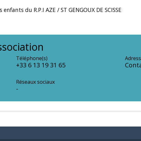
les enfants du R.P.I AZE / ST GENGOUX DE SCISSE
sociation
Téléphone(s)
Adress
+33 6 13 19 31 65
Conta
Réseaux sociaux
-