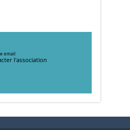
e email
cter l'association